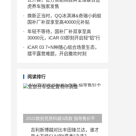
虎养车独家发售
换新正当时，QQ冰淇淋&奇瑞小蚂蚁
国补厂补双享至高40000元补贴
年轻不等待，国补厂补双享至高
30000元，iCAR 03即刻开启轻“铝”行
iCAR 03 7+N种随心组合场景生态，
摆平露营难题，开启撒欢时刻
阅读排行
2022款别克昂科威S改款 指导售价不
变部分车型配置有所调整
吉利新博越对比丰田锋兰达，谁才