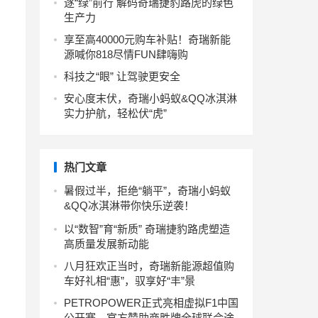
逐“绿”前行 解码奇瑞捷豹路虎的绿色
生产力
享至高40000元购车补贴！奇瑞新能
源喊你818尽情FUN肆嗨购
科技之“眼” 让驾驶更安全
安心度末伏，奇瑞小蚂蚁&QQ冰淇淋
实力护航，轻松伏“虎”
热门文章
暑假过半，拒绝“躺平”，奇瑞小蚂蚁
&QQ冰淇淋带你快乐逆袭！
以“数智”育“新质” 奇瑞捷豹路虎塑造
高质量发展新动能
八月狂欢正当时，奇瑞新能源超值购
车好礼相“惠”，驭享好“丰”景
PETROPOWER正式亮相虚拟F1中国
公开赛，官方赞助商胜牌全球联合途