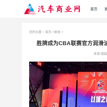
首页
您的位置
首页
>
新闻
>
胜牌成为CBA联赛官方润滑
来源:搜