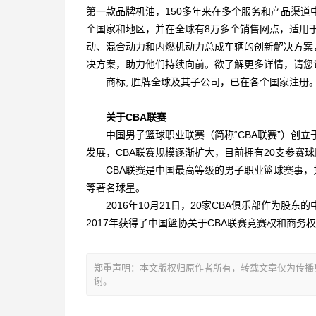
第一款品牌机油，150多年来在多个服务和产品渠道
个国家和地区，并在全球有8万多个销售网点，适用
动、混合动力和内燃机动力总成车辆的创新解决方案
决方案，助力他们持续向前。欲了解更多详情，请您访问Valv
商标, 胜牌全球及其子公司，已在各个国家注册
关于CBA联赛
中国男子篮球职业联赛（简称“CBA联赛”）创立
发展，CBA联赛规模逐渐扩大，目前拥有20支参赛球
CBA联赛是中国最高等级的男子职业篮球赛事
等著名球星。
2016年10月21日，20家CBA俱乐部作为股
2017年获得了中国篮协关于CBA联赛竞赛权和商务权的
郑重声明：本文版权归原作者所有，转载文章仅为传播
谢。