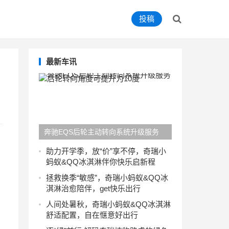
投稿
最新车讯
奔驰EQS后轮主动转向系统升级服务
后轮转向角度可提升为10度
助力开学季，放“价”享不停，奇瑞小
蚂蚁&QQ冰淇淋伴你快乐启新程
拯救换季“敏感”，奇瑞小蚂蚁&QQ冰
淇淋治愈陪伴，get快乐出行
人间处暑秋，奇瑞小蚂蚁&QQ冰淇淋
舒适配置，自在惬意好出行