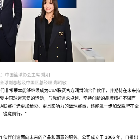
左：中国篮球协会主席 姚明
全球副总裁及中国区总经理 郑昭敏
我们非常荣幸能够继续成为CBA联赛官方润滑油合作伙伴，并期待在未来
深受中国球迷喜爱的运动，与我们追求卓越、坚持创新的品牌精神不谋而
BA联赛打造更加精彩、更具影响力的篮球赛事，还能进一步加深胜牌在全
、锐意前行。”
伙伴创造面向未来的产品和满意的服务。公司成立于 1866 年，自推出