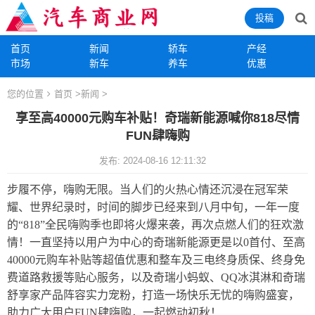
投稿
首页
新闻
轿车
产经
市场
新车
养车
优惠
您的位置
首页
>
新闻
>
享至高40000元购车补贴！奇瑞新能源喊你818尽情
FUN肆嗨购
发布: 2024-08-16 12:11:32
步履不停，嗨购无限。当人们的火热心情还沉浸在冠军荣
耀、世界纪录时，时间的脚步已经来到八月中旬，一年一度
的“818”全民嗨购季也即将火爆来袭，再次点燃人们的狂欢激
情！一直坚持以用户为中心的奇瑞新能源更是以0首付、至高
40000元购车补贴等超值优惠和整车及三电终身质保、终身免
费道路救援等贴心服务，以及奇瑞小蚂蚁、QQ冰淇淋和奇瑞
舒享家产品阵容实力宠粉，打造一场快乐无忧的嗨购盛宴，
助力广大用户FUN肆嗨购，一起燃动初秋！