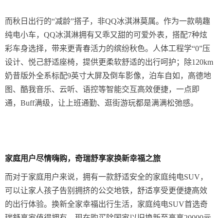
而秋日出行的“减龄”搭子，非QQ冰淇淋莫属。作为一款萌趣
纯电小车，QQ冰淇淋拥有又乖又甜的可爱外表，搭配7种炫
彩车身选择，带来更青春活力的缤纷秋色。人体工程学“0”压
设计、悦己舒适座椅，提供更柔软舒适的出行呵护；除120km
奶昔版外全系标配9英寸大屏及倒车影像，泊车自如，高德地
图、酷我音乐、云听、语控等智能交互高效便捷，一点即
通，Buff满级，让上班通勤、逛街游玩都是满满松弛感。
家庭用户尽情嗨购，奇瑞舒享家换新幸福之旅
而对于家庭用户来说，拥有一款舒适安全的家庭纯电SUV，
可以让家人孩子告别拥挤的公交地铁，舒适享受更便捷高效
的出行体验。换新全家幸福出行生活，家庭纯电SUV首选奇
瑞舒享家值得拥有。现在购买除国家以旧换新至高享20000元