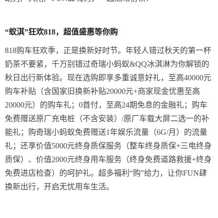
“蚁淇”狂欢818，超值盛惠等你购
818购车狂欢季，正是换新好时节。年轻人错过秋天的第一杯
奶茶不要紧，千万别错过奇瑞小蚂蚁&QQ冰淇淋为你解锁的
秋日出行新体验。现在选购即享多重诚意好礼，至高40000元
购车补贴（含国家旧换新补贴20000元+商家现金优惠至高
20000元）的购车礼；0首付，至高24期免息的金融礼；购车
免费赠送原厂充电桩（不含安装）/原厂车载大屏二选一的补
能礼；购奇瑞小蚂蚁免费赠送1年娱乐流量（6G/月）的流量
礼；还享价值5000元终身质保服务（整车终身质保+三电终身
质保）、价值2000元终身用车服务（终身免费道路救援+终身
免费进店检查）的呵护礼。超多福利“购”给力，让你FUN肆
换新出行，开启无忧用车生活。