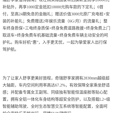
补贴外，再享1000定金抵扣10000元购车款的下定礼；0首
付，至高24期免息的金融礼；赠送价值3000元原厂充电桩+安
装的补能礼；免费赠送2年娱乐流量（6G/月）的流量礼；整
车终身质保+三电终身质保+终身免费道路救援+终身免费上门
取送车+终身免费车机基础流量+终身免费车辆主动安全的呵
护礼。购车好机“惠”，入手更无忧，一起为挚爱家人出行保
驾护航。
为了让家人舒享更美好旅程，奇瑞舒享家拥有2830mm越级超
大轴距，车内空间利用率高达67.2%，有效保障全家乘坐舒适
感；并配备专属女王副驾、同级独有智能恒温座舱等贴心配
置，拥有全铝一体化车身结构等超安全防护，以及搭载L2+级
智能辅助驾驶、全时生态智慧交互系统等智能配置，全面呵