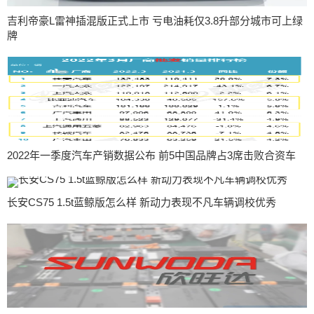
吉利帝豪L雷神插混版正式上市 亏电油耗仅3.8升部分城市可上绿
牌
2022年一季度汽车产销数据公布 前5中国品牌占3席击败合资车
长安CS75 1.5t蓝鲸版怎么样 新动力表现不凡车辆调校优秀