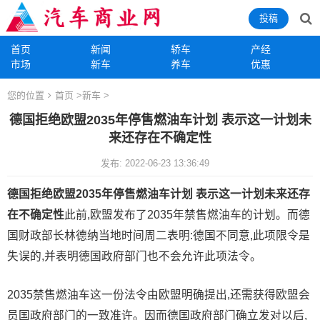
投稿
首页
新闻
轿车
产经
市场
新车
养车
优惠
您的位置
首页
>
新车
>
德国拒绝欧盟2035年停售燃油车计划 表示这一计划未
来还存在不确定性
发布: 2022-06-23 13:36:49
德国拒绝欧盟2035年停售燃油车计划 表示这一计划未来还存
在不确定性
此前,欧盟发布了2035年禁售燃油车的计划。而德
国财政部长林德纳当地时间周二表明:德国不同意,此项限令是
失误的,并表明德国政府部门也不会允许此项法令。
2035禁售燃油车这一份法令由欧盟明确提出,还需获得欧盟会
员国政府部门的一致准许。因而德国政府部门确立发对以后,