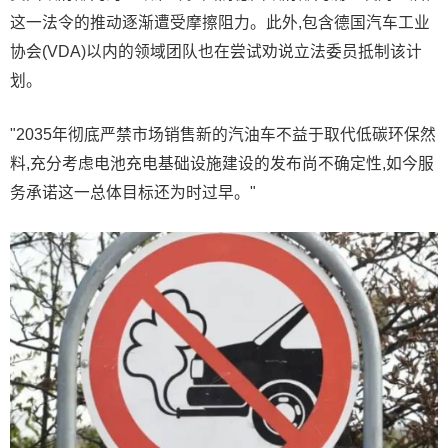
这一法令的推动逐渐遭受摩擦阻力。此外,包含德国汽车工业
协会(VDA)以内的领域团队也在尝试劝说立法委员抵制该计
划。
"2035年彻底严禁市场销售新的汽油车不益于取代低碳环保然
料,充分考虑电池充电基础设施建设的发布尚不确定性,如今服
务承诺这一总体目标还为时过早。"