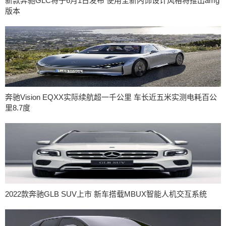
新款奔驰GLC将于6月1日发布 使用全新内饰设计风格将推出amg
版本
奔驰Vision EQXX实际续航超一千公里 车长近五米实测电耗百公
里8.7度
2022款奔驰GLB SUV上市 新车搭载MBUX智能人机交互系统